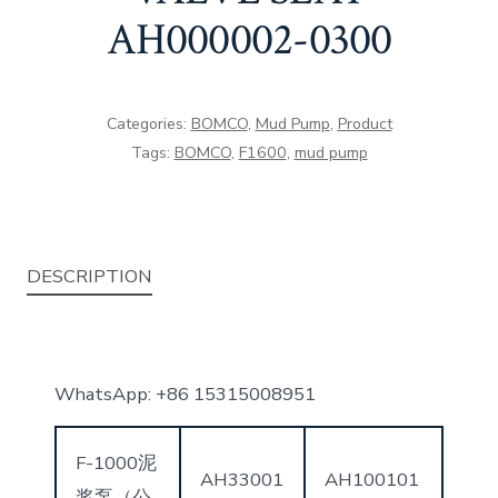
AH000002-0300
Categories:
BOMCO
,
Mud Pump
,
Product
Tags:
BOMCO
,
F1600
,
mud pump
DESCRIPTION
WhatsApp: +86 15315008951
F-1000泥
AH33001
AH100101
浆泵（公